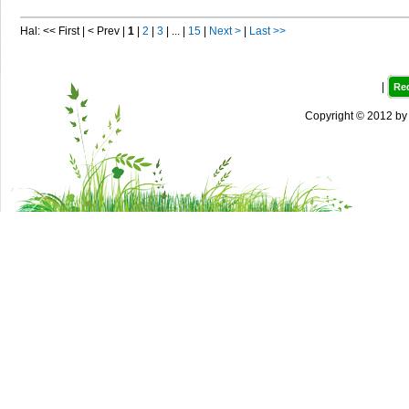
Hal: << First | < Prev |
1
|
2
|
3
| ... |
15
|
Next >
|
Last >>
|
Re
Copyright © 2012 b