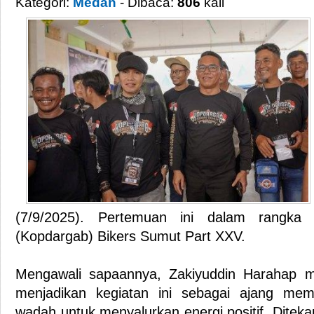
Kategori:
Medan
- Dibaca:
806
kali
(7/9/2025). Pertemuan ini dalam rangka
(Kopdargab) Bikers Sumut Part XXV.
Mengawali sapaannya, Zakiyuddin Harahap m
menjadikan kegiatan ini sebagai ajang mempe
wadah untuk menyalurkan energi positif. Ditek