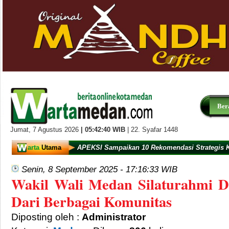
Ber
Jumat,
7 Agustus 2026
|
05:42:41
WIB
| 22. Syafar 1448
arta
Utama
APEKSI Sampaikan 10 Rekomendasi Strategis 
Senin, 8 September 2025 - 17:16:33 WIB
Wakil Wali Medan Silaturahmi D
Dari Berbagai Komunitas
Diposting oleh :
Administrator