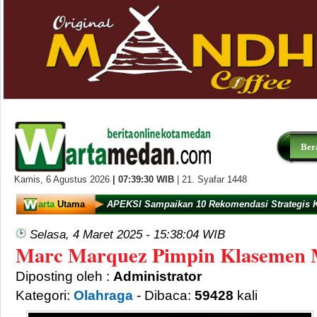
Ber
Kamis,
6 Agustus 2026
|
07:39:31
WIB
| 21. Syafar 1448
arta
Utama
APEKSI Sampaikan 10 Rekomendasi Strategis 
Selasa, 4 Maret 2025 - 15:38:04 WIB
Marc Marquez Pimpin Klasemen 
Diposting oleh :
Administrator
Kategori:
Olahraga
- Dibaca:
59428
kali