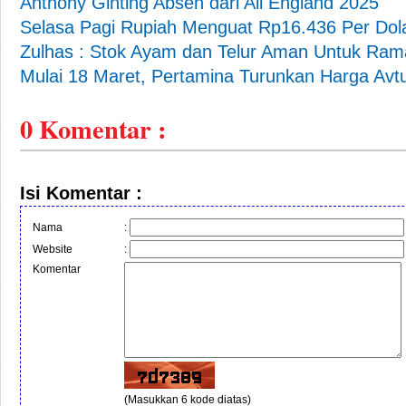
Anthony Ginting Absen dari All England 2025
Selasa Pagi Rupiah Menguat Rp16.436 Per Dol
Zulhas : Stok Ayam dan Telur Aman Untuk Ra
Mulai 18 Maret, Pertamina Turunkan Harga Avtu
0
Komentar :
Isi Komentar :
Nama
:
Website
:
Komentar
(Masukkan 6 kode diatas)