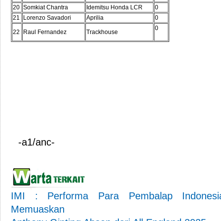
20
Somkiat Chantra
Idemitsu Honda LCR
0
21
Lorenzo Savadori
Aprilia
0
0
22
Raul Fernandez
Trackhouse
-a1/anc-
IMI : Performa Para Pembalap Indonesi
Memuaskan