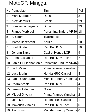
MotoGP, Minggu:
No
Pembalap
Tim
Poin
1
Marc Marquez
Ducati
37
2
Alex Marquez
Gresini
29
3
Francesco Bagnaia
Ducati
23
4
Franco Morbidelli
Pertamina Enduro VR46
18
5
Ai Ogura
Trackhouse
17
6
Marco Bezzecchi
Aprilia
10
7
Brad Binder
Red Bull KTM
10
8
Johann Zarco
Castrol Honda LCR
9
9
Enea Bastianini
Red Bull KTM Tech3
7
10
Fabio Di Giannantonio
Pertamina Enduro VR46
6
11
Jack Miller
Prima Pramac Yamaha
5
12
Luca Marini
Honda HRC Castrol
4
13
Fabio Quartararo
Monster Energy Yamaha
4
14
Pedro Acosta
Red Bull KTM
4
15
Fermin Aldeguer
Gresini
3
16
Miguel Oliveira
Prima Pramac Yamaha
2
17
Joan Mir
Honda HRC Castrol
1
18
Maverick Vinales
Red Bull KTM Tech3
0
19
Alex Rins
Monster Energy Yamaha
0