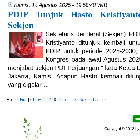
Kamis, 14 Agustus 2025 - 19:58:48 WIB
PDIP Tunjuk Hasto Kristiyan
Sekjen
Sekretaris Jenderal (Sekjen) PD
Kristiyanto ditunjuk kembali un
PDIP untuk periode 2025-2030,
Kongres pada awal Agustus 2025
menjabat sekjen PDI Perjuangan," kata Ketua
Jakarta, Kamis. Adapun Hasto kembali ditun
yang digelar ...
Hal:
<< First
|
< Prev
|
1
|
2
|
3
|
4
|
5
| ... |
8
|
Next >
|
Last >>
|
Re
Copyright © 2012 b