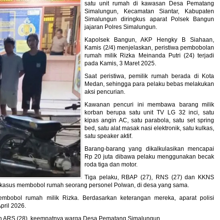
satu unit rumah di kawasan Desa Pematang
Simalungun, Kecamatan Siantar, Kabupaten
Simalungun diringkus aparat Polsek Bangun
jajaran Polres Simalungun.
Kapolsek Bangun, AKP Hengky B Siahaan,
Kamis (2/4) menjelaskan, peristiwa pembobolan
rumah milik Rizka Meinanda Putri (24) terjadi
pada Kamis, 3 Maret 2025.
Saat peristiwa, pemilik rumah berada di Kota
Medan, sehingga para pelaku bebas melakukan
aksi pencurian.
Kawanan pencuri ini membawa barang milik
korban berupa satu unit TV LG 32 inci, satu
kipas angin AC, satu parabola, satu set spring
bed, satu alat masak nasi elektronik, satu kulkas,
satu speaker aktif.
Barang-barang yang dikalkulasikan mencapai
Rp 20 juta dibawa pelaku menggunakan becak
roda tiga dan motor.
Tiga pelaku, RBAP (27), RNS (27) dan KKNS
6, kasus membobol rumah seorang personel Polwan, di desa yang sama.
embobol rumah milik Rizka. Berdasarkan keterangan mereka, aparat polisi
pril 2026.
 dan ARS (28), keempatnya warga Desa Pematang Simalungun.