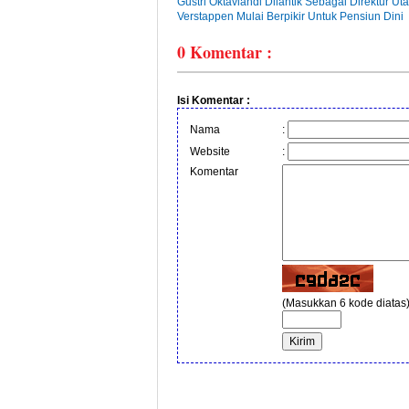
Gustri Oktaviandi Dilantik Sebagai Direktur 
Verstappen Mulai Berpikir Untuk Pensiun Dini
0
Komentar :
Isi Komentar :
Nama
:
Website
:
Komentar
(Masukkan 6 kode diatas