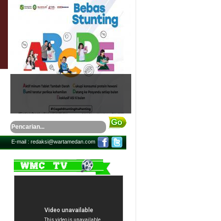
This caption can be styled using CSS.
E-mail : redaksi@wartamedan.com