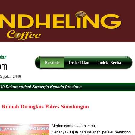
Beranda
Order Iklan
Indeks Berita
 Syafar 1448
10 Rekomendasi Strategis Kepada Presiden
 Rumah Diringkus Polres Simalungun
Medan (wartamedan.com) -
Sebanyak tujuh dari delapan pelaku pembobol