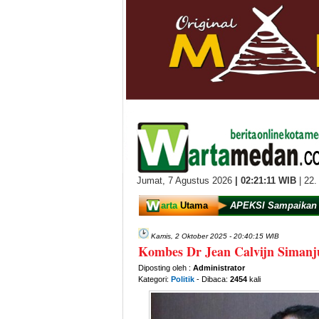
Jumat,
7 Agustus 2026
|
02:21:11
WIB
| 22.
arta
Utama
APEKSI Sampaikan 
Kamis, 2 Oktober 2025 - 20:40:15 WIB
Kombes Dr Jean Calvijn Simanj
Diposting oleh :
Administrator
Kategori:
Politik
- Dibaca:
2454
kali