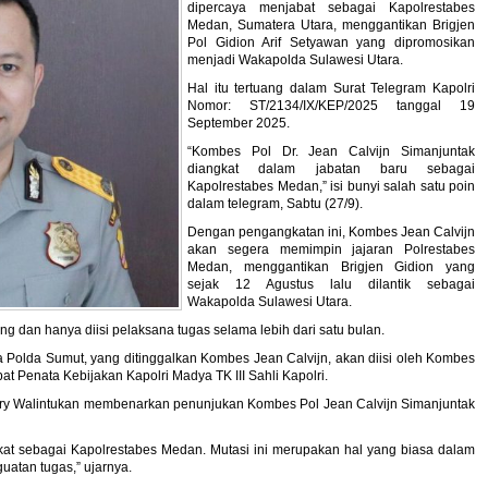
dipercaya menjabat sebagai Kapolrestabes
Medan, Sumatera Utara, menggantikan Brigjen
Pol Gidion Arif Setyawan yang dipromosikan
menjadi Wakapolda Sulawesi Utara.
Hal itu tertuang dalam Surat Telegram Kapolri
Nomor: ST/2134/IX/KEP/2025 tanggal 19
September 2025.
“Kombes Pol Dr. Jean Calvijn Simanjuntak
diangkat dalam jabatan baru sebagai
Kapolrestabes Medan,” isi bunyi salah satu poin
dalam telegram, Sabtu (27/9).
Dengan pengangkatan ini, Kombes Jean Calvijn
akan segera memimpin jajaran Polrestabes
Medan, menggantikan Brigjen Gidion yang
sejak 12 Agustus lalu dilantik sebagai
Wakapolda Sulawesi Utara.
 dan hanya diisi pelaksana tugas selama lebih dari satu bulan.
 Polda Sumut, yang ditinggalkan Kombes Jean Calvijn, akan diisi oleh Kombes
t Penata Kebijakan Kapolri Madya TK III Sahli Kapolri.
ry Walintukan membenarkan penunjukan Kombes Pol Jean Calvijn Simanjuntak
gkat sebagai Kapolrestabes Medan. Mutasi ini merupakan hal yang biasa dalam
uatan tugas,” ujarnya.